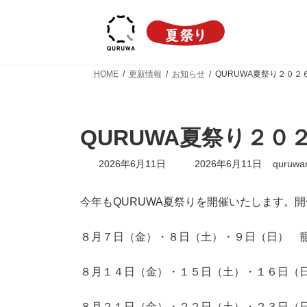
コ
ナ
ン
ビ
テ
ゲ
ン
ー
ツ
シ
HOME
更新情報
お知らせ
QURUWA夏祭り２０２
へ
ョ
ス
ン
キ
に
ッ
移
QURUWA夏祭り２０
プ
動
最
2026年6月11日
2026年6月11日
quruwa
終
更
新
今年もQURUWA夏祭りを開催いたします。
日
時
８月７日（金）・８日（土）・９日（日） 
:
８月１４日（金）・１５日（土）・１６日（
８月２１日（金）・２２日（土）・２３日（