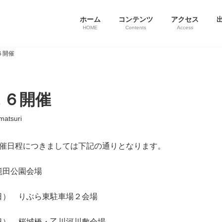
ホーム
コンテンツ
アクセス
HOME
Contents
Access
６開催
２６開催
matsuri
開催日程につきましては下記の通りとなります。
籠田公園会場
日） りぶら東駐車場２会場
日） 桜城橋・乙川河川敷会場